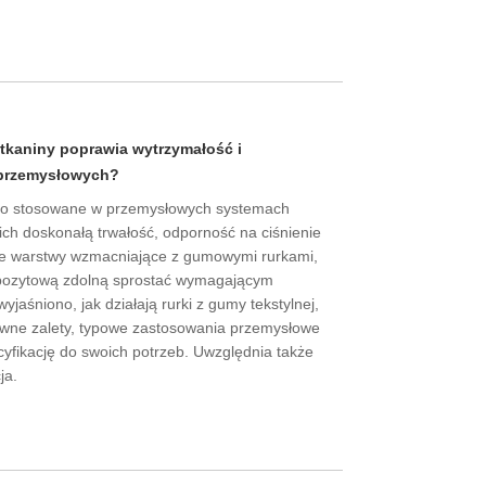
tkaniny poprawia wytrzymałość i
 przemysłowych?
ko stosowane w przemysłowych systemach
ich doskonałą trwałość, odporność na ciśnienie
ylne warstwy wzmacniające z gumowymi rurkami,
mpozytową zdolną sprostać wymagającym
jaśniono, jak działają rurki z gumy tekstylnej,
łówne zalety, typowe zastosowania przemysłowe
yfikację do swoich potrzeb. Uwzględnia także
ja.