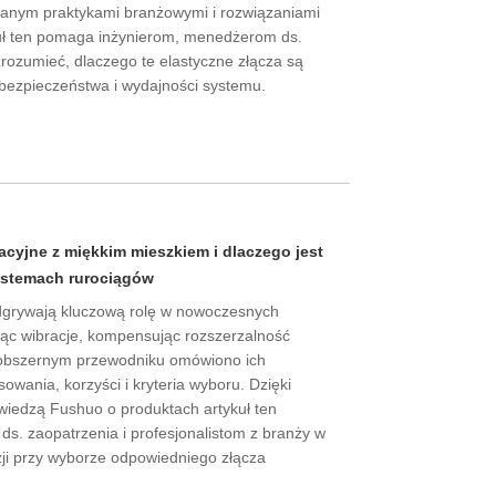
wanym praktykami branżowymi i rozwiązaniami
uł ten pomaga inżynierom, menedżerom ds.
zrozumieć, dlaczego te elastyczne złącza są
 bezpieczeństwa i wydajności systemu.
acyjne z miękkim mieszkiem i dlaczego jest
stemach rurociągów
dgrywają kluczową rolę w nowoczesnych
jąc wibracje, kompensując rozszerzalność
m obszernym przewodniku omówiono ich
sowania, korzyści i kryteria wyboru. Dzięki
iedzą Fushuo o produktach artykuł ten
ds. zaopatrzenia i profesjonalistom z branży w
i przy wyborze odpowiedniego złącza