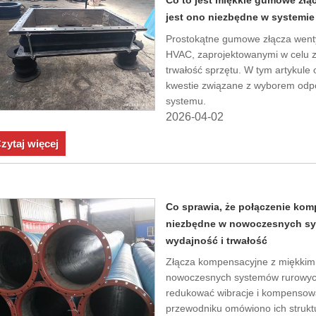
Co to jest miękkie gumowe złą
jest ono niezbędne w systemi
Prostokątne gumowe złącza went
HVAC, zaprojektowanymi w celu zm
trwałość sprzętu. W tym artykule 
kwestie związane z wyborem odp
systemu.
2026-04-02
zytaj więcej
Co sprawia, że ​​połączenie ko
niezbędne w nowoczesnych sys
wydajność i trwałość
Złącza kompensacyjne z miękkim 
nowoczesnych systemów rurowych,
redukować wibracje i kompensow
przewodniku omówiono ich struktur