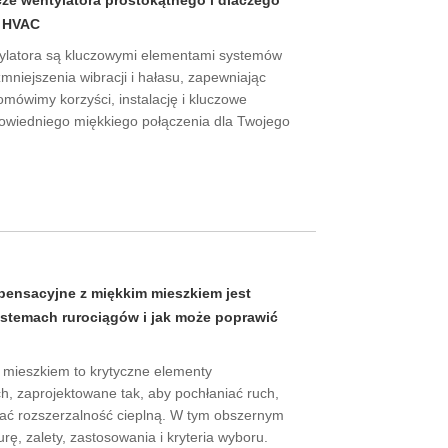
cze wentylatora prostokątnego i dlaczego
e HVAC
ylatora są kluczowymi elementami systemów
niejszenia wibracji i hałasu, zapewniając
omówimy korzyści, instalację i kluczowe
owiedniego miękkiego połączenia dla Twojego
mpensacyjne z miękkim mieszkiem jest
temach rurociągów i jak może poprawić
mieszkiem to krytyczne elementy
 zaprojektowane tak, aby pochłaniać ruch,
ać rozszerzalność cieplną. W tym obszernym
ę, zalety, zastosowania i kryteria wyboru.