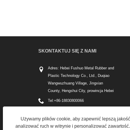
SKONTAKTUJ SIĘ Z NAMI
Adres: Hebei Fushuo Metal Rubber and
Plastic Technology Co., Ltd., Duqiao
Wangwuzhuang Village, Jingxian
County, Hengshui City, prowincja Hebei
Tel:
+86-18830800066
Telefon:
+86-18830800066
Używamy plików cookie, aby zapewnić lepszą jakość
E-mail:
756540850@qq.com
analizować ruch w witrynie i personalizować zawartość. 