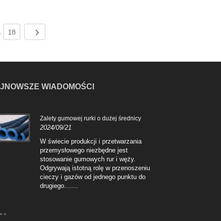
18
..
JNOWSZE WIADOMOŚCI
Zalety gumowej rurki o dużej średnicy
Cech
2024/09/21
2024
W świecie produkcji i przetwarzania
Węże
przemysłowego niezbędne jest
wiel
stosowanie gumowych rur i węży.
dosk
Odgrywają istotną rolę w przenoszeniu
zast
cieczy i gazów od jednego punktu do
zbud
drugiego.......
wysok