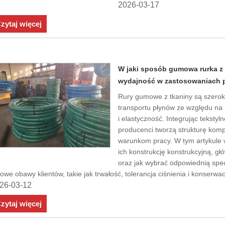
2026-03-17
zytaj więcej
W jaki sposób gumowa rurka z 
wydajność w zastosowaniach
Rury gumowe z tkaniny są szero
transportu płynów ze względu na 
i elastyczność. Integrując tekst
producenci tworzą strukturę ko
warunkom pracy. W tym artykule wy
ich konstrukcję konstrukcyjną, g
oraz jak wybrać odpowiednią spec
owe obawy klientów, takie jak trwałość, tolerancja ciśnienia i konserwac
26-03-12
zytaj więcej