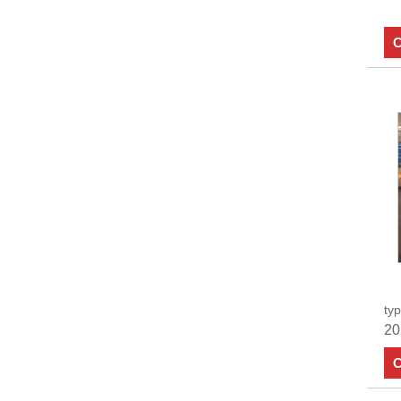
C
typ
20
C