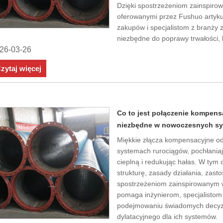
Dzięki spostrzeżeniom zainspiro
oferowanymi przez Fushuo artyk
zakupów i specjalistom z branży 
niezbędne do poprawy trwałości,
26-03-26
zytaj więcej
Co to jest połączenie kompens
niezbędne w nowoczesnych sy
Miękkie złącza kompensacyjne o
systemach rurociągów, pochłania
cieplną i redukując hałas. W ty
strukturę, zasady działania, zasto
spostrzeżeniom zainspirowanym w
pomaga inżynierom, specjalistom 
podejmowaniu świadomych decyzj
dylatacyjnego dla ich systemów.