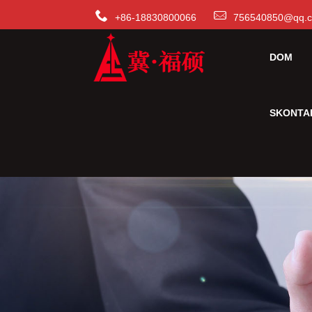
+86-18830800066
756540850@qq.
DOM
SKONTAK