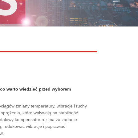
Live
 co warto wiedzieć przed wyborem
iągów zmiany temperatury, wibracje i ruchy
rężenia, które wpływają na stabilność
metalowy kompensator rur ma za zadanie
ą, redukować wibracje i poprawiać
w.