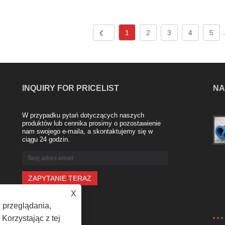
1
2
3
4
5
.
INQUIRY FOR PRICELIST
NA
W przypadku pytań dotyczących naszych
Zalety gumowego miękkiego połączenia
produktów lub cennika prosimy o pozostawienie
2024/02/20
nam swojego e-maila, a skontaktujemy się w
ciągu 24 godzin.
Miękkie połączenie gumowe, znane
również jako elastyczne złącza
gumowe, to rodzaj złącza wykonanego z
gumy i służącego do łączenia ze sobą
dwóch rur lub elementów. Złącza te
został......
X
 przeglądania,
Korzystając z tej