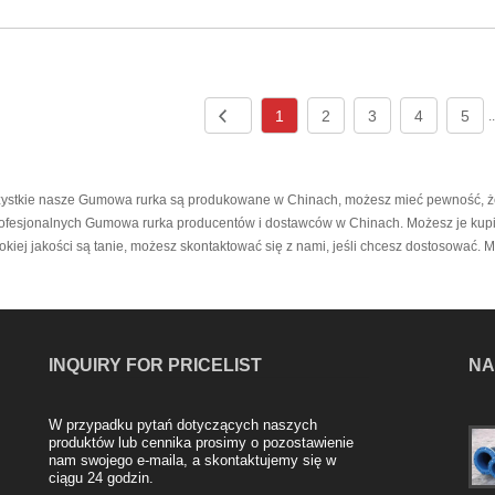
1
2
3
4
5
.
ystkie nasze Gumowa rurka są produkowane w Chinach, możesz mieć pewność, że k
rofesjonalnych Gumowa rurka producentów i dostawców w Chinach. Możesz je kupić 
okiej jakości są tanie, możesz skontaktować się z nami, jeśli chcesz dostosować.
INQUIRY FOR PRICELIST
NA
W przypadku pytań dotyczących naszych
Zalety gumowego miękkiego połączenia
produktów lub cennika prosimy o pozostawienie
2024/02/20
nam swojego e-maila, a skontaktujemy się w
ciągu 24 godzin.
Miękkie połączenie gumowe, znane