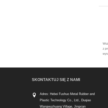
Wsz
z p
wys
SKONTAKTUJ SIĘ Z NAMI
Adres: Hebei Fushuo Metal Rubber and
Plastic Technology Co., Ltd., Duqiao
Wangwuzhuang Village, Jingxian