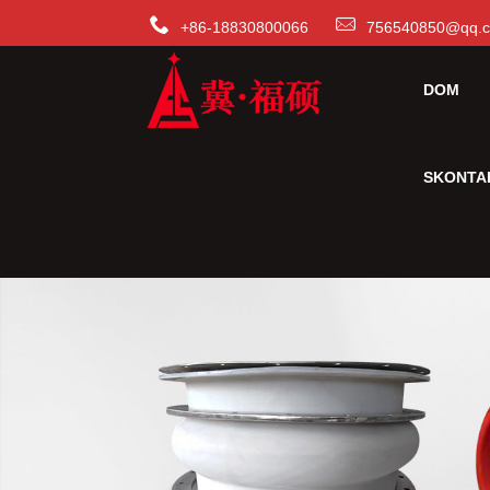
+86-18830800066
756540850@qq.
DOM
SKONTAK