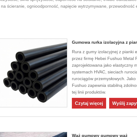
 na ścieranie, ognioodporność, napięcie wytrzymywane, przewodność el
Gumowa rurka izolacyjna z pia
Rura z gumy izolacyjnej z piank
przez firmę Hebei Fushuo Metal R
zaprojektowana jako elastyczny m
systemach HVAC, sieciach rurocią
rurociągów przemysłowych. Jako 
Fushuo zapewnia stabilną zdolnoś
tej linii produktów.
Czytaj więcej
Wyślij zapy
Wąż gumowy gumowy wąż