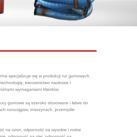
Live
rma specjalizuje się w produkcji rur gumowych.
 technologię, kierownictwo naukowe i
 różnymi wymaganiami klientów.
Rury gumowe są szeroko stosowane i łatwe do
ach rurociągów, maszynach, przemyśle
ć na ozon, odporność na wysokie i niskie
enie, odporność na olej, odporność na