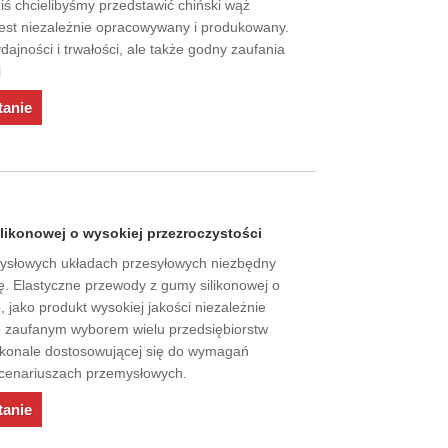
ziś chcielibyśmy przedstawić chiński wąż
jest niezależnie opracowywany i produkowany.
dajności i trwałości, ale także godny zaufania
i
tanie
likonowej o wysokiej przezroczystości
słowych układach przesyłowych niezbędny
dę. Elastyczne przewody z gumy silikonowej o
 jako produkt wysokiej jakości niezależnie
ię zaufanym wyborem wielu przedsiębiorstw
oskonale dostosowującej się do wymagań
scenariuszach przemysłowych.
tanie