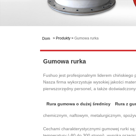
>
Produkty
>
Gumowa rurka
Dom
Gumowa rurka
Fushuo jest profesjonalnym liderem chińskiego p
Nasza firma wykorzystuje wysokiej jakości mater
pierwszorzędny personel, a także doświadczonyc
Rura gumowa o dużej średnicy
Rura z gu
chemicznym, naftowym, metalurgicznym, spożyw
Cechami charakterystycznymi gumowej rurki są:
temperatury (-80 do 300 stopni), wysoka przezro