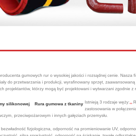
roducenta gumowych rur o wysokiej jakości i rozsądnej cenie. Nasza fi
iały do ​​przetwarzania i produkcji, wyrafinowany sprzęt, zaawansowaną
h projektantów, którzy mogą być projektowani i wytwarzani zgodnie z
Istnieją 3 rodzaje węży:
,
,
.
my silikonowej
Rura gumowa z tkaniny
zastosowania w połączeni
czym, przeciwpożarowym i innych gałęziach przemysłu.
 bezwładność fizjologiczna, odporność na promieniowanie UV, odpornoś
czystość, silna sprężystość, odporność na ściskanie, trwałe odkształc