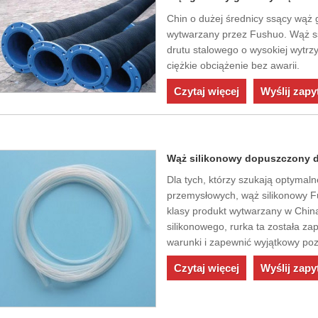
Chin o dużej średnicy ssący wąż 
wytwarzany przez Fushuo. Wąż ssą
drutu stalowego o wysokiej wytrz
ciężkie obciążenie bez awarii.
Czytaj więcej
Wyślij zapy
Wąż silikonowy dopuszczony d
Dla tych, którzy szukają optymaln
przemysłowych, wąż silikonowy F
klasy produkt wytwarzany w Chin
silikonowego, rurka ta została z
warunki i zapewnić wyjątkowy po
Czytaj więcej
Wyślij zapy